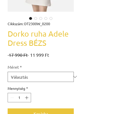
Cikkszám: DT2300W_0200
Dorko ruha Adele
Dress BÉZS
Szokásos
Akciós
 17 990 Ft 
11 999 Ft
ár
ár
Méret
*
Mennyiség
*
Kosárba