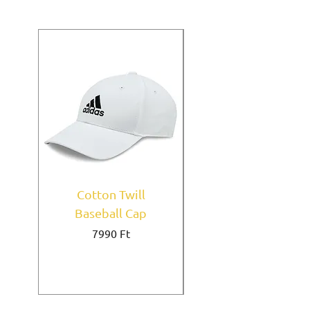
Cotton Twill
Baseball Cap
Baseball Cap Feket
Ár
7990 Ft