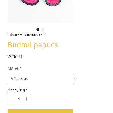
Cikkszám: 30010053 s50
Budmil papucs
Ár
7990 Ft
Méret
*
Mennyiség
*