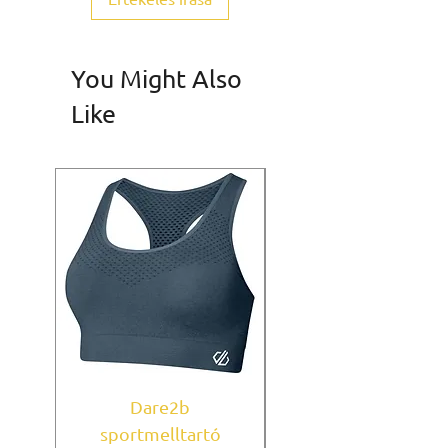
You Might Also
Like
Dare2b
Under Armour
sportmelltartó
sportmelltartó Mi