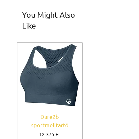
You Might Also
Like
Dare2b
Under Armour
sportmelltartó
sportmelltartó Mi
Ár
12 375 Ft