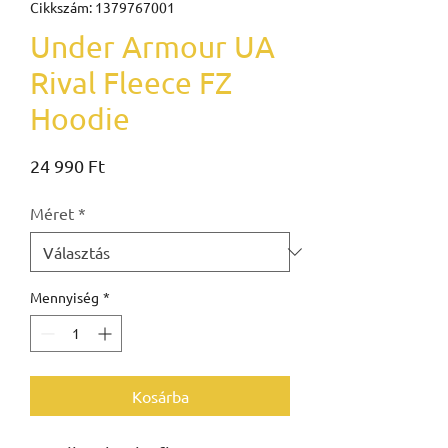
Cikkszám: 1379767001
Under Armour UA
Rival Fleece FZ
Hoodie
Ár
24 990 Ft
Méret
*
Mennyiség
*
Kosárba