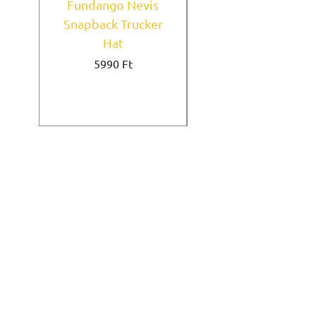
Fundango Nevis
New York Yankees
Snapback Trucker
Home Field Black
Hat
9FORTY A-Frame
Ár
5990 Ft