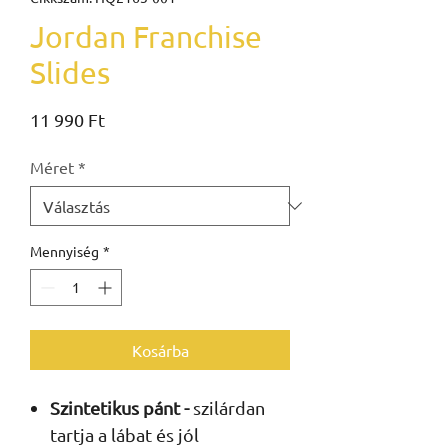
Jordan Franchise
Slides
Ár
11 990 Ft
Méret
*
Mennyiség
*
Kosárba
Szintetikus pánt -
szilárdan
tartja a lábat és jól