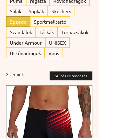
Puma
regatta
Rövidnadrágok
Sálak
Sapkák
Skechers
Speedo
Sportmelltartó
Szandálok
Táskák
Tornazsákok
Under Armour
UNISEX
Úszónadrágok
Vans
2 termék
Szűrés és rendezés