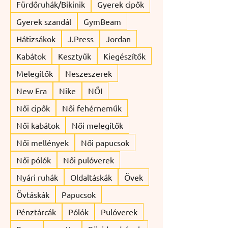
Fürdőruhák/Bikinik
Gyerek cipők
Gyerek szandál
GymBeam
Hátizsákok
J.Press
Jordan
Kabátok
Kesztyűk
Kiegészítők
Melegítők
Neszeszerek
New Era
Nike
NŐI
Női cipők
Női fehérneműk
Női kabátok
Női melegítők
Női mellények
Női papucsok
Női pólók
Női pulóverek
Nyári ruhák
Oldaltáskák
Övek
Övtáskák
Papucsok
Pénztárcák
Pólók
Pulóverek