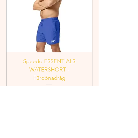
Speedo ESSENTIALS
WATERSHORT -
Fürdőnadrág
Ár
13 990 Ft
Kosárba