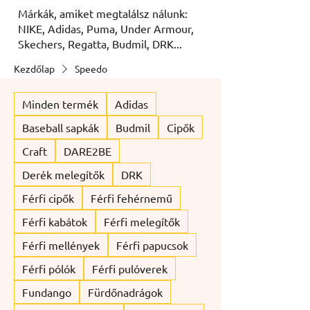
Márkák, amiket megtalálsz nálunk:
NIKE, Adidas, Puma, Under Armour,
Skechers, Regatta, Budmil, DRK...
Kezdőlap
Speedo
Minden termék
Adidas
Baseball sapkák
Budmil
Cipők
Craft
DARE2BE
Derék melegítők
DRK
Férfi cipők
Férfi fehérnemű
Férfi kabátok
Férfi melegítők
Férfi mellények
Férfi papucsok
Férfi pólók
Férfi pulóverek
Fundango
Fürdőnadrágok