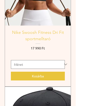
Nike Swoosh Fitness Dri Fit
sportmelltaró
Ár
17 990 Ft
Kosárba