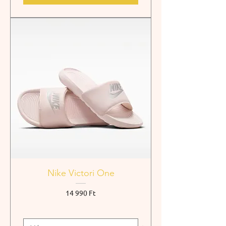
Nike Victori One
Ár
14 990 Ft