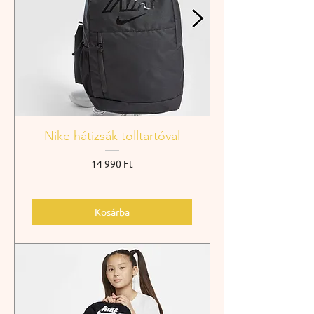
Nike hátizsák tolltartóval
Ár
14 990 Ft
Kosárba