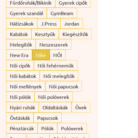
Fürdőruhák/Bikinik
Gyerek cipők
Gyerek szandál
GymBeam
Hátizsákok
J.Press
Jordan
Kabátok
Kesztyűk
Kiegészítők
Melegítők
Neszeszerek
New Era
Nike
NŐI
Női cipők
Női fehérneműk
Női kabátok
Női melegítők
Női mellények
Női papucsok
Női pólók
Női pulóverek
Nyári ruhák
Oldaltáskák
Övek
Övtáskák
Papucsok
Pénztárcák
Pólók
Pulóverek