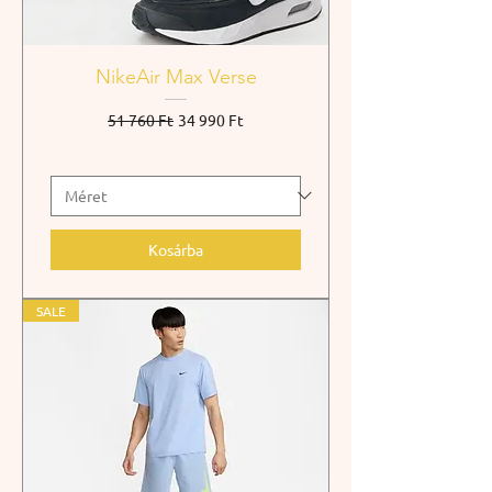
NikeAir Max Verse
Szokásos ár
Akciós ár
51 760 Ft
34 990 Ft
Kosárba
SALE