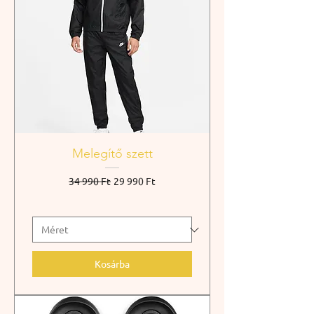
Melegítő szett
Szokásos ár
Akciós ár
34 990 Ft
29 990 Ft
Kosárba