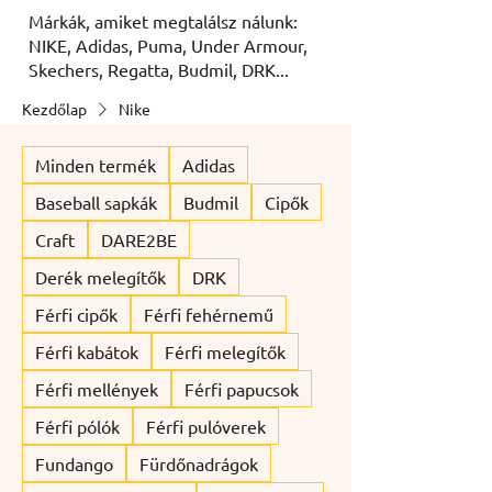
Márkák, amiket megtalálsz nálunk:
NIKE, Adidas, Puma, Under Armour,
Skechers, Regatta, Budmil, DRK...
Kezdőlap
Nike
Minden termék
Adidas
Baseball sapkák
Budmil
Cipők
Craft
DARE2BE
Derék melegítők
DRK
Férfi cipők
Férfi fehérnemű
Férfi kabátok
Férfi melegítők
Férfi mellények
Férfi papucsok
Férfi pólók
Férfi pulóverek
Fundango
Fürdőnadrágok