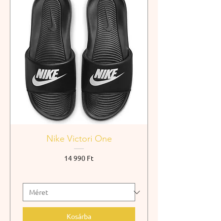
Nike Victori One
Ár
14 990 Ft
Kosárba