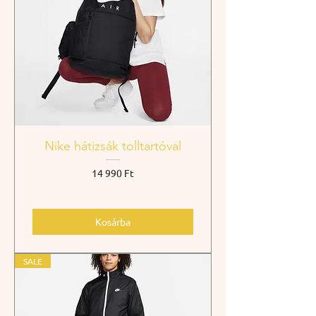
Nike hátizsák tolltartóval
Ár
14 990 Ft
Kosárba
SALE