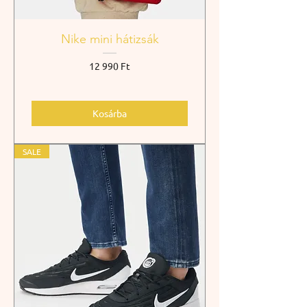
Nike mini hátizsák
Ár
12 990 Ft
Kosárba
SALE