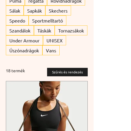
Puma
regatta
Rövidnadrágok
Sálak
Sapkák
Skechers
Speedo
Sportmelltartó
Szandálok
Táskák
Tornazsákok
Under Armour
UNISEX
Úszónadrágok
Vans
18 termék
Szűrés és rendezés