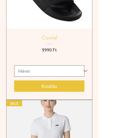
Costal
Ár
9990 Ft
Kosárba
SALE