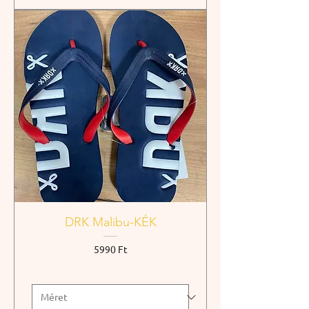
DRK Malibu-KÉK
Ár
5990 Ft