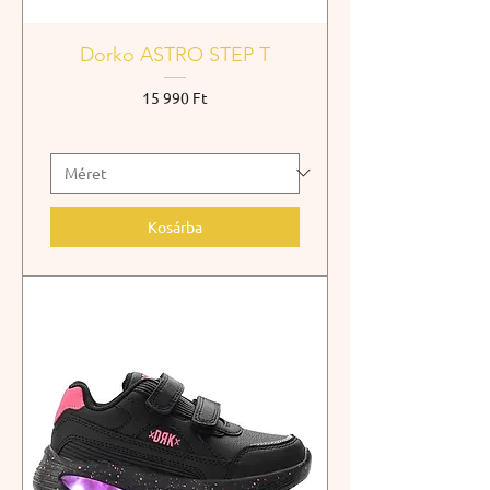
Dorko ASTRO STEP T
Ár
15 990 Ft
Kosárba