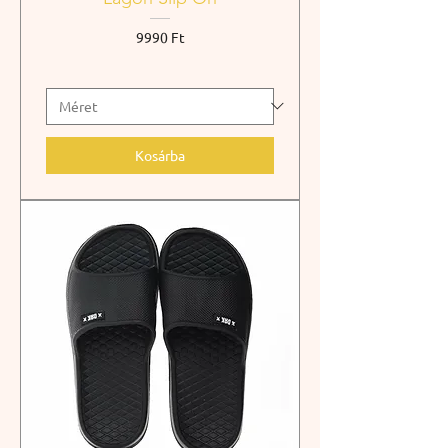
Ár
9990 Ft
Kosárba