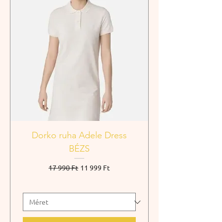
Dorko ruha Adele Dress
BÉZS
Szokásos ár
Akciós ár
17 990 Ft
11 999 Ft