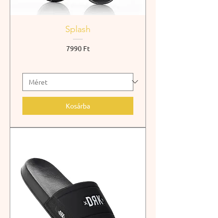
Splash
Ár
7990 Ft
Kosárba