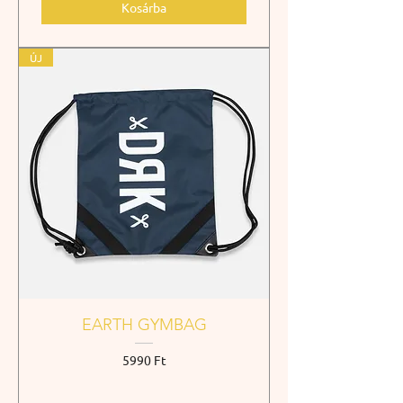
Kosárba
ÚJ
EARTH GYMBAG
Ár
5990 Ft