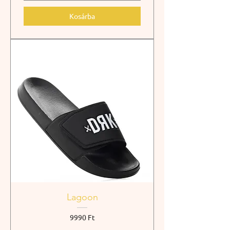
Kosárba
Lagoon
Ár
9990 Ft