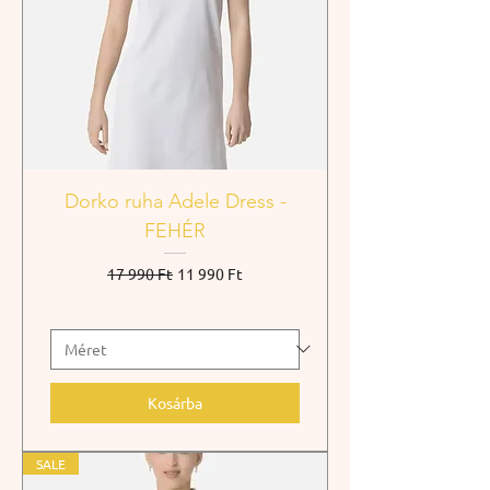
Dorko ruha Adele Dress -
FEHÉR
Szokásos ár
Akciós ár
17 990 Ft
11 990 Ft
Kosárba
SALE