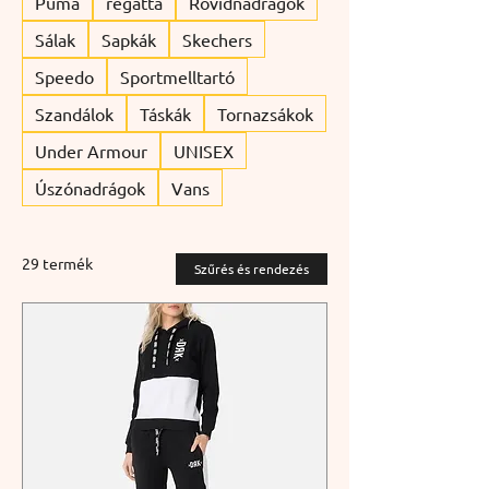
Puma
regatta
Rövidnadrágok
Sálak
Sapkák
Skechers
Speedo
Sportmelltartó
Szandálok
Táskák
Tornazsákok
Under Armour
UNISEX
Úszónadrágok
Vans
29 termék
Szűrés és rendezés