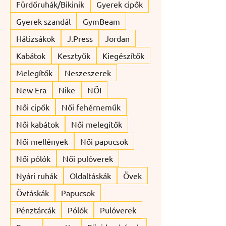
Fürdőruhák/Bikinik
Gyerek cipők
Gyerek szandál
GymBeam
Hátizsákok
J.Press
Jordan
Kabátok
Kesztyűk
Kiegészítők
Melegítők
Neszeszerek
New Era
Nike
NŐI
Női cipők
Női fehérneműk
Női kabátok
Női melegítők
Női mellények
Női papucsok
Női pólók
Női pulóverek
Nyári ruhák
Oldaltáskák
Övek
Övtáskák
Papucsok
Pénztárcák
Pólók
Pulóverek