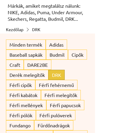
Márkák, amiket megtalálsz nálunk:
NIKE, Adidas, Puma, Under Armour,
Skechers, Regatta, Budmil, DRK...
Kezdőlap
DRK
Minden termék
Adidas
Baseball sapkák
Budmil
Cipők
Craft
DARE2BE
Derék melegítők
DRK
Férfi cipők
Férfi fehérnemű
Férfi kabátok
Férfi melegítők
Férfi mellények
Férfi papucsok
Férfi pólók
Férfi pulóverek
Fundango
Fürdőnadrágok