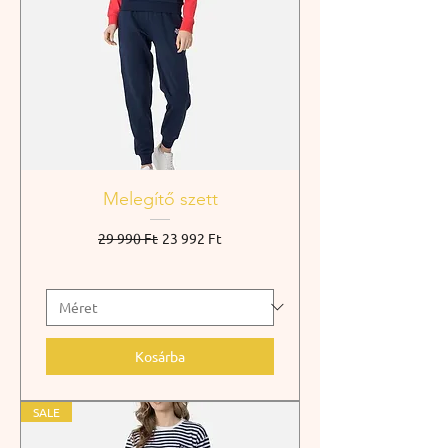
Melegítő szett
Szokásos ár
Akciós ár
29 990 Ft
23 992 Ft
Kosárba
SALE