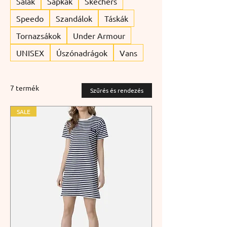
Sálak
Sapkák
Skechers
Speedo
Szandálok
Táskák
Tornazsákok
Under Armour
UNISEX
Úszónadrágok
Vans
7 termék
Szűrés és rendezés
SALE