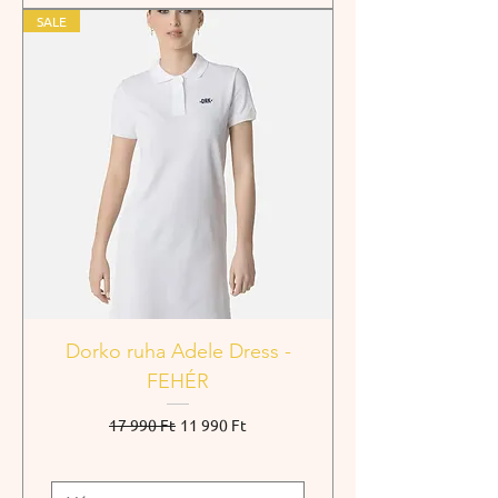
SALE
Dorko ruha Adele Dress -
FEHÉR
Szokásos ár
Akciós ár
17 990 Ft
11 990 Ft