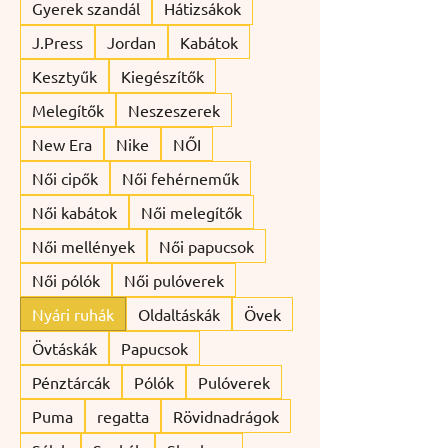
Gyerek szandál
Hátizsákok
J.Press
Jordan
Kabátok
Kesztyűk
Kiegészítők
Melegítők
Neszeszerek
New Era
Nike
NŐI
Női cipők
Női fehérneműk
Női kabátok
Női melegítők
Női mellények
Női papucsok
Női pólók
Női pulóverek
Nyári ruhák
Oldaltáskák
Övek
Övtáskák
Papucsok
Pénztárcák
Pólók
Pulóverek
Puma
regatta
Rövidnadrágok