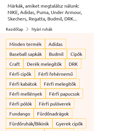
Márkák, amiket megtalálsz nálunk:
NIKE, Adidas, Puma, Under Armour,
Skechers, Regatta, Budmil, DRK...
Kezdőlap
Nyári ruhák
Minden termék
Adidas
Baseball sapkák
Budmil
Cipők
Craft
Derék melegítők
DRK
Férfi cipők
Férfi fehérnemű
Férfi kabátok
Férfi melegítők
Férfi mellények
Férfi papucsok
Férfi pólók
Férfi pulóverek
Fundango
Fürdőnadrágok
Fürdőruhák/Bikinik
Gyerek cipők