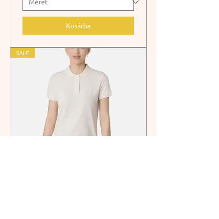
Kosárba
SALE
Dorko ruha Adele Dress
BÉZS