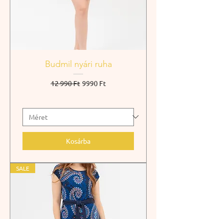
Budmil nyári ruha
Szokásos ár
Akciós ár
12 990 Ft
9990 Ft
Kosárba
SALE