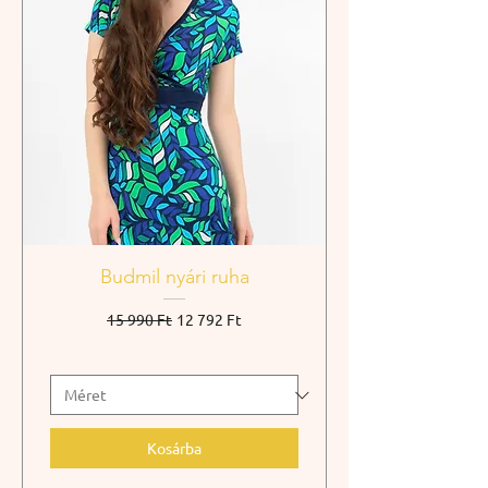
Budmil nyári ruha
Szokásos ár
Akciós ár
15 990 Ft
12 792 Ft
Kosárba