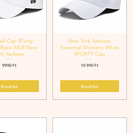
all-Cap 9Forty
New York Yankees
 Basic MLB New
Essential Womens White
rk Yankees
9FORTY Cap
Ár
Ár
9990 Ft
10 990 Ft
Kosárba
Kosárba