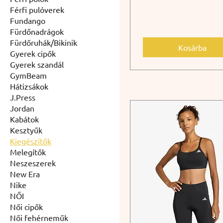
Férfi pulóverek
Fundango
Fürdőnadrágok
Fürdőruhák/Bikinik
Kosárba
Gyerek cipők
Gyerek szandál
GymBeam
Hátizsákok
J.Press
Jordan
Kabátok
Kesztyűk
Kiegészítők
Melegítők
Neszeszerek
New Era
Nike
NŐI
Női cipők
Női fehérneműk