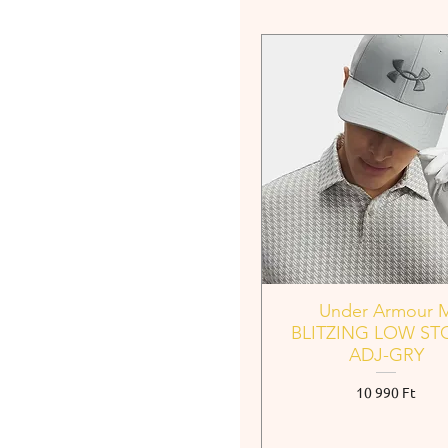
XXL
XXXL
Under Armour 
BLITZING LOW S
ADJ-GRY
Ár
10 990 Ft