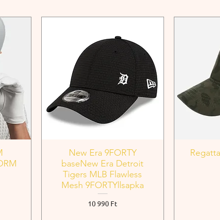
M
New Era 9FORTY
Regatta
TORM
baseNew Era Detroit
Tigers MLB Flawless
Mesh 9FORTYllsapka
Ár
10 990 Ft