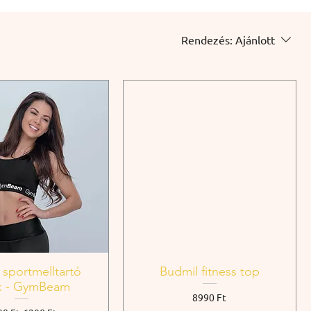
Rendezés:
Ajánlott
 sportmelltartó
Budmil fitness top
k - GymBeam
Ár
8990 Ft