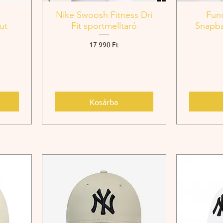
Nike Swoosh Fitness Dri
Fun
ut
Fit sportmelltaró
Snapba
Ár
17 990 Ft
Kosárba