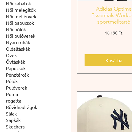
Női kabátok
Adidas Optime
Női melegítők
Essentials Worko
Női mellények
sportmelltartó
Női papucsok
Női pólók
Ár
16 190 Ft
Női pulóverek
Nyári ruhák
Oldaltáskák
Övek
Kosárba
Övtáskák
Papucsok
Pénztárcák
Pólók
Pulóverek
Puma
regatta
Rövidnadrágok
Sálak
Sapkák
Skechers