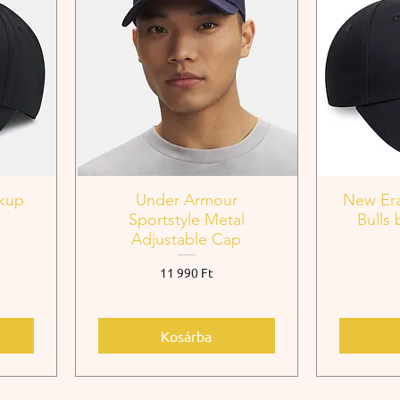
kup
Under Armour
New Era
e
Sportstyle Metal
Bulls 
Adjustable Cap
Ár
11 990 Ft
Kosárba