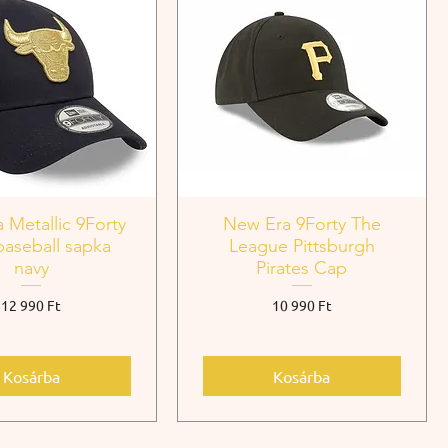
 Metallic 9Forty
New Era 9Forty The
baseball sapka
League Pittsburgh
navy
Pirates Cap
Ár
Ár
12 990 Ft
10 990 Ft
Kosárba
Kosárba