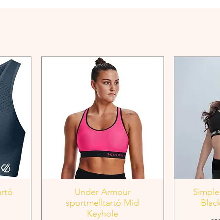
artó
Under Armour
Simple
sportmelltartó Mid
Blac
Keyhole