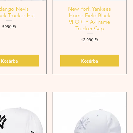
dango Nevis
New York Yankees
ck Trucker Hat
Home Field Black
9FORTY A-Frame
Ár
5990 Ft
Trucker Cap
Ár
12 990 Ft
Kosárba
Kosárba