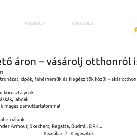
WEBSHOP
KAPCSOLAT
tő áron – vásárolj otthonról 
t!
atruházat, cipők, fehérneműk és kiegészítők közül – akár otthonr
n korosztálynak
táskák, labdák
k magas pamuttartalommal
álsz nálunk:
nder Armour, Skechers, Regatta, Budmil, DRK...
Kezdőlap
Kiegészítők