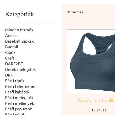
81 termék
Kategóriák
Minden termék
Adidas
Baseball sapkák
Budmil
Cipők
Craft
DARE2BE
Derék melegítők
DRK
Férfi cipők
Férfi fehérnemű
Férfi kabátok
Férfi melegítők
Dare2b sportmellt
Férfi mellények
Férfi papucsok
Ár
12 375 Ft
Férfi pólók