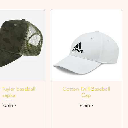
 Tuyler baseball
Cotton Twill Baseball
sapka
Cap
Ár
Ár
7490 Ft
7990 Ft