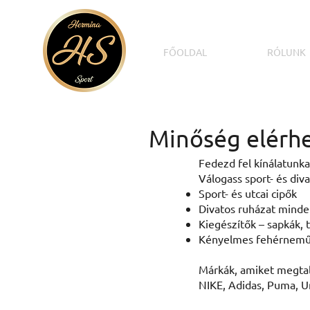
FŐOLDAL
RÓLUNK
Minőség elérhe
Fedezd fel kínálatunka
Válogass sport- és div
Sport- és utcai cipők
Divatos ruházat minde
Kiegészítők – sapkák, 
Kényelmes fehérnemű
Márkák, amiket megtal
NIKE, Adidas, Puma, U