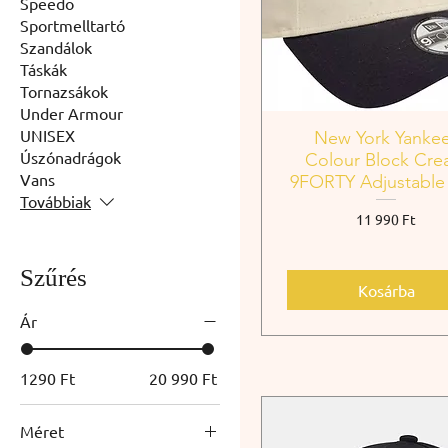
Speedo
Sportmelltartó
Szandálok
Táskák
Tornazsákok
Under Armour
UNISEX
New York Yanke
Úszónadrágok
Colour Block Cr
Vans
9FORTY Adjustable
Továbbiak
Ár
11 990 Ft
Szűrés
Kosárba
Ár
1290 Ft
20 990 Ft
Méret