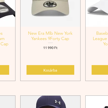
es
New Era Mlb New York
Baseb
eam
Yankees 9Forty Cap
League
 Cap
Yo
Ár
11 990 Ft
Kosárba