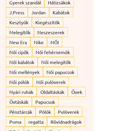
Gyerek szandál
Hátizsákok
J.Press
Jordan
Kabátok
Kesztyűk
Kiegészítők
Melegítők
Neszeszerek
New Era
Nike
NŐI
Női cipők
Női fehérneműk
Női kabátok
Női melegítők
Női mellények
Női papucsok
Női pólók
Női pulóverek
Nyári ruhák
Oldaltáskák
Övek
Övtáskák
Papucsok
Pénztárcák
Pólók
Pulóverek
Puma
regatta
Rövidnadrágok