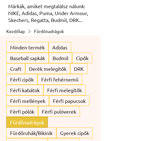
Márkák, amiket megtalálsz nálunk:
NIKE, Adidas, Puma, Under Armour,
Skechers, Regatta, Budmil, DRK...
Kezdőlap
Fürdőnadrágok
Minden termék
Adidas
Baseball sapkák
Budmil
Cipők
Craft
Derék melegítők
DRK
Férfi cipők
Férfi fehérnemű
Férfi kabátok
Férfi melegítők
Férfi mellények
Férfi papucsok
Férfi pólók
Férfi pulóverek
Fürdőnadrágok
Fürdőruhák/Bikinik
Gyerek cipők