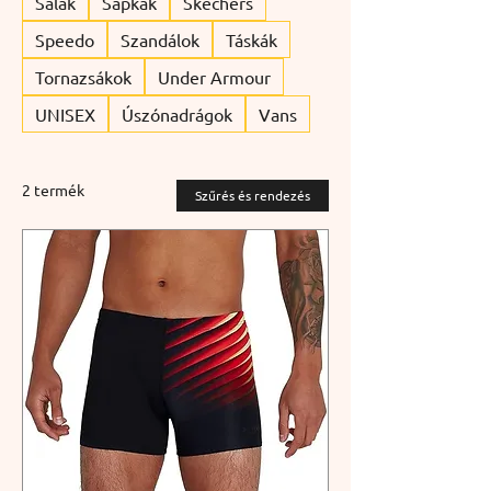
Sálak
Sapkák
Skechers
Speedo
Szandálok
Táskák
Tornazsákok
Under Armour
UNISEX
Úszónadrágok
Vans
2 termék
Szűrés és rendezés