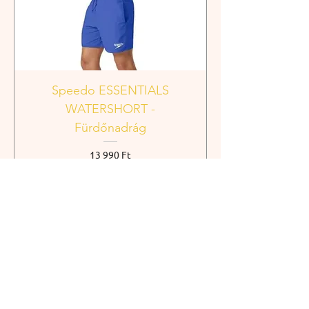
Speedo ESSENTIALS
WATERSHORT -
Fürdőnadrág
Ár
13 990 Ft
Kosárba