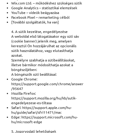
Wix.com Ltd. – működéshez szükséges sütik
Google Analytics – statisztikai elemzések
YouTube – videók beágyazása
Facebook Pixel – remarketing célból
[További szolgáltatók, ha van]
4. A sütik kezelése, engedélyezése
A weboldal első látogatásakor egy süti sáv
(cookie banner) jelenik meg, amelyen
keresztül Ön hozzájárulhat az opcionális
sütik használatához, vagy elutasíthatja
azokat.
Személyre szabhatja a sütibeállításokat,
illetve bármikor módosíthatja azokat a
böngészőjében:
A böngészők süti beállításai:
Google Chrome:
https://support.google.com/chrome/answer
/95647
Mozilla Firefox:
https://support.mozilla.org/hu/kb/sutik-
engedelyezese-es-tiltasa
Safari:
https://support.apple.com/hu-
hu/guide/safari/sfri11471/mac
Edge:
https://support.microsoft.com/hu-
hu/microsoft-edge
5. Jogorvoslati lehetőségek