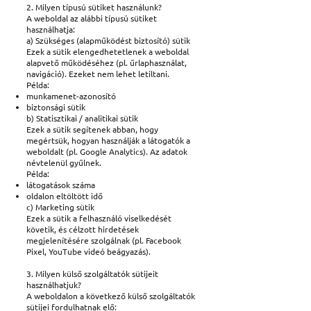
2. Milyen típusú sütiket használunk?
A weboldal az alábbi típusú sütiket
használhatja:
a) Szükséges (alapműködést biztosító) sütik
Ezek a sütik elengedhetetlenek a weboldal
alapvető működéséhez (pl. űrlaphasználat,
navigáció). Ezeket nem lehet letiltani.
Példa:
munkamenet-azonosító
biztonsági sütik
b) Statisztikai / analitikai sütik
Ezek a sütik segítenek abban, hogy
megértsük, hogyan használják a látogatók a
weboldalt (pl. Google Analytics). Az adatok
névtelenül gyűlnek.
Példa:
látogatások száma
oldalon eltöltött idő
c) Marketing sütik
Ezek a sütik a felhasználó viselkedését
követik, és célzott hirdetések
megjelenítésére szolgálnak (pl. Facebook
Pixel, YouTube videó beágyazás).
3. Milyen külső szolgáltatók sütijeit
használhatjuk?
A weboldalon a következő külső szolgáltatók
sütijei fordulhatnak elő: