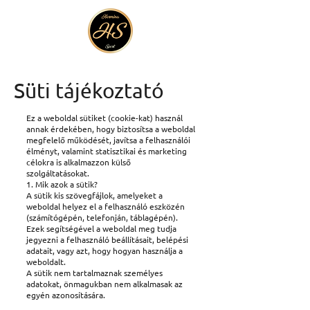
Süti tájékoztató
Ez a weboldal sütiket (cookie-kat) használ
annak érdekében, hogy biztosítsa a weboldal
megfelelő működését, javítsa a felhasználói
élményt, valamint statisztikai és marketing
célokra is alkalmazzon külső
szolgáltatásokat.
1. Mik azok a sütik?
A sütik kis szövegfájlok, amelyeket a
weboldal helyez el a felhasználó eszközén
(számítógépén, telefonján, táblagépén).
Ezek segítségével a weboldal meg tudja
jegyezni a felhasználó beállításait, belépési
adatait, vagy azt, hogy hogyan használja a
weboldalt.
A sütik nem tartalmaznak személyes
adatokat, önmagukban nem alkalmasak az
egyén azonosítására.