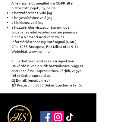
A felhasználót megilletik a GDPR által
biztosított jogok, így például:
a hozzáféréshez való jog
a helyesbítéshez való jog
a törléshez való jog
a hozzájárulás visszavonásának joga
Jogellenes adatkezelés esetén panasszal
élhet a Nemzeti Adatvédelmi és
Információszabadság Hatóságnál (NAIH):
Cím: 1055 Budapest, Falk Miksa utca 9-11.
Weboldal: www.naih.hu
6. Elérhetőség adatkezelési ügyekben
Ha kérdése van a sütik használatával vagy az
adatkezeléssel kapcsolatban, kérjük, vegye
fel velünk a kapcsolatot:
📧 E-mail: [email címed]
📬 Postai cím: 5630 Békés Széchenyi tér 5.