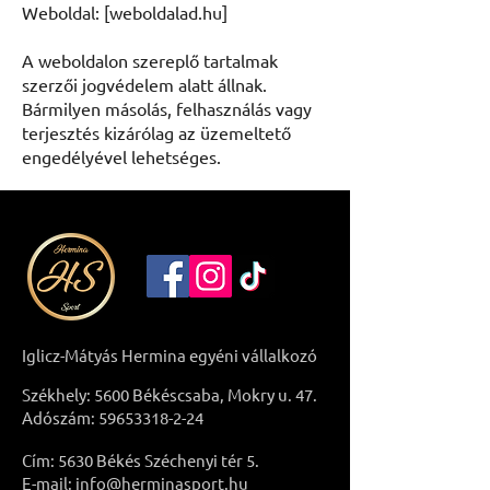
Weboldal: [weboldalad.hu]
A weboldalon szereplő tartalmak
szerzői jogvédelem alatt állnak.
Bármilyen másolás, felhasználás vagy
terjesztés kizárólag az üzemeltető
engedélyével lehetséges.
Iglicz-Mátyás Hermina egyéni vállalkozó
Székhely: 5600 Békéscsaba, Mokry u. 47.
Adószám:
59653318-2-24
Cím: 5630 Békés Széchenyi tér 5.
E-mail: info@herminasport.hu