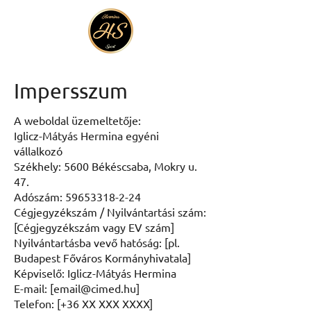
Impersszum
A weboldal üzemeltetője:
Iglicz-Mátyás Hermina egyéni
vállalkozó
Székhely: 5600 Békéscsaba, Mokry u.
47.
Adószám:
59653318-2-24
Cégjegyzékszám / Nyilvántartási szám:
[Cégjegyzékszám vagy EV szám]
Nyilvántartásba vevő hatóság: [pl.
Budapest Főváros Kormányhivatala]
Képviselő: Iglicz-Mátyás Hermina
E-mail: [
email@cimed.hu
]
Telefon: [+36 XX XXX XXXX]