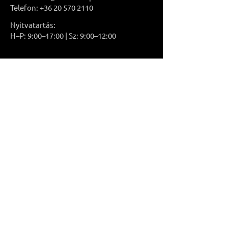
Telefon: +36 20 570 2110
Nyitvatartás:
H–P: 9:00–17:00 | Sz: 9:00–12:00
Impersszum
Adatvédelmi tájékoztató
Süti tájékoztató
Általános Szerződési Feltételek
Fizetés és szállítás
A támogatás a Demján Sándor Program