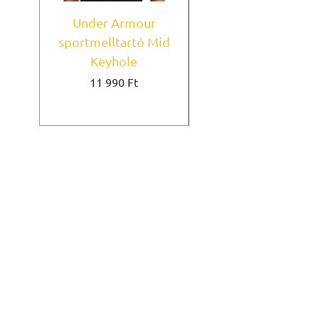
Under Armour
sportmelltartó Mid
sportmelltartó
Keyhole
Black - GymBeam
Ár
Szokásos ár
11 990 Ft
6990 Ft