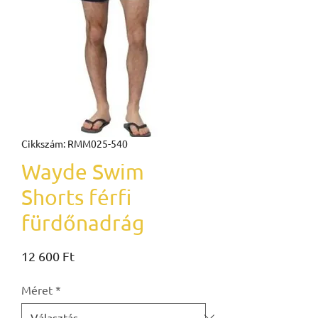
Cikkszám: RMM025-540
Wayde Swim
Shorts férfi
fürdőnadrág
Ár
12 600 Ft
Méret
*