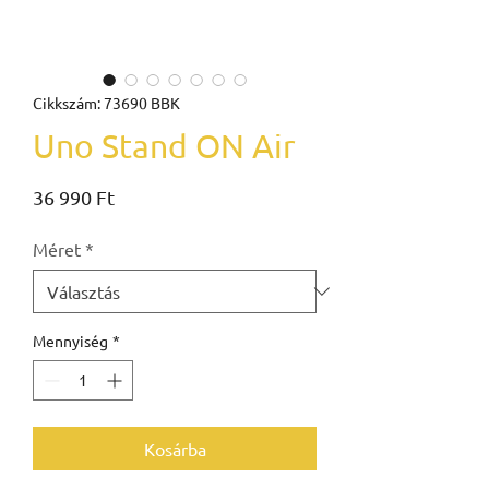
Cikkszám: 73690 BBK
Uno Stand ON Air
Ár
36 990 Ft
Méret
*
Mennyiség
*
Kosárba