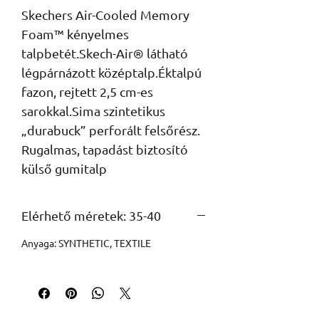
Skechers Air-Cooled Memory 
Foam™ kényelmes 
talpbetét.Skech-Air® látható 
légpárnázott középtalp.Éktalpú 
fazon, rejtett 2,5 cm-es 
sarokkal.Sima szintetikus 
„durabuck” perforált felsőrész.

Rugalmas, tapadást biztosító 
külső gumitalp
Elérhető méretek: 35-40
Anyaga: SYNTHETIC, TEXTILE