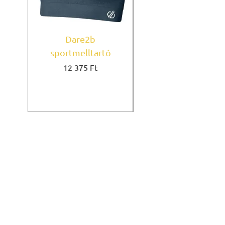
Dare2b
Under Armour
sportmelltartó
sportmelltartó Mi
Ár
12 375 Ft