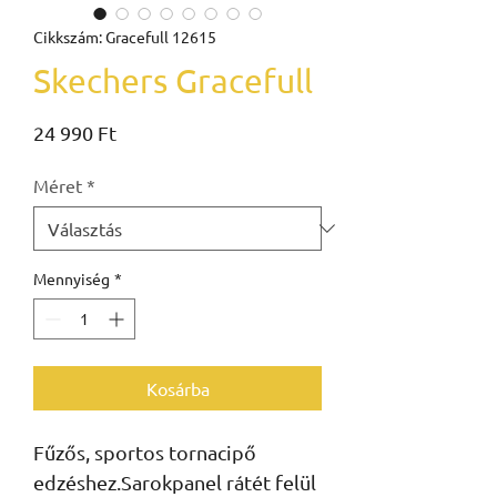
Cikkszám: Gracefull 12615
Skechers Gracefull
Ár
24 990 Ft
Méret
*
Mennyiség
*
Kosárba
Fűzős, sportos tornacipő 
edzéshez.Sarokpanel rátét felül 