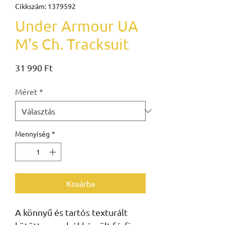
Cikkszám: 1379592
Under Armour UA
M's Ch. Tracksuit
Ár
31 990 Ft
Méret
*
Mennyiség
*
Kosárba
A könnyű és tartós texturált 