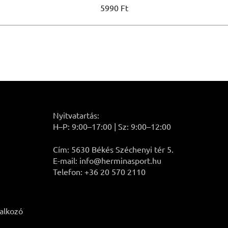
Ár
5990 Ft
Nyitvatartás:
H–P: 9:00–17:00 | Sz: 9:00–12:00
Cím: 5630 Békés Széchenyi tér 5.
E-mail: info@herminasport.hu
Telefon: +36 20 570 2110
lalkozó