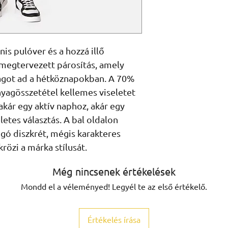
is pulóver és a hozzá illő 
egtervezett párosítás, amely 
got ad a hétköznapokban. A 70% 
yagösszetétel kellemes viseletet 
 akár egy aktív naphoz, akár egy 
etes választás. A bal oldalon 
ó diszkrét, mégis karakteres 
rözi a márka stílusát.
Még nincsenek értékelések
Mondd el a véleményed! Legyél te az első értékelő.
Értékelés írása