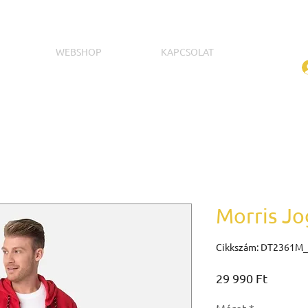
WEBSHOP
KAPCSOLAT
Morris Jo
Cikkszám: DT2361M
Ár
29 990 Ft
Méret
*