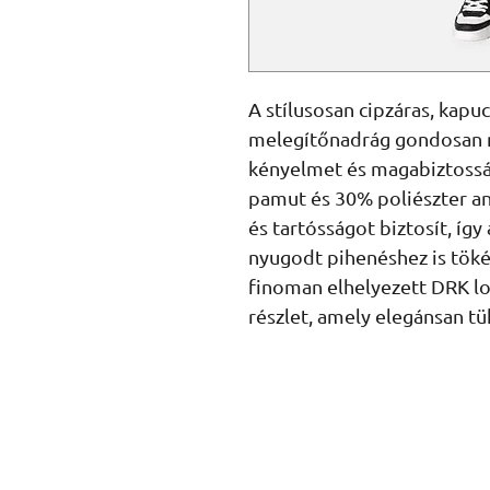
A stílusosan cipzáras, kapucn
melegítőnadrág gondosan m
kényelmet és magabiztossá
pamut és 30% poliészter an
és tartósságot biztosít, így
nyugodt pihenéshez is tökél
finoman elhelyezett DRK log
részlet, amely elegánsan tük