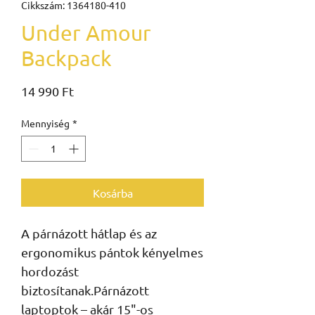
Cikkszám: 1364180-410
Under Amour
Backpack
Ár
14 990 Ft
Mennyiség
*
Kosárba
A párnázott hátlap és az 
ergonomikus pántok kényelmes 
hordozást 
biztosítanak.Párnázott 
laptoptok – akár 15"-os 