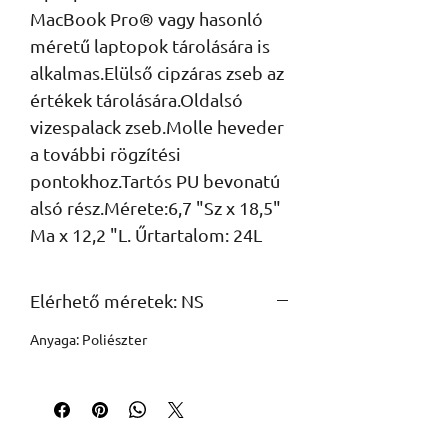
MacBook Pro® vagy hasonló 
méretű laptopok tárolására is 
alkalmas.Elülső cipzáras zseb az 
értékek tárolására.Oldalsó 
vizespalack zseb.Molle heveder 
a további rögzítési 
pontokhoz.Tartós PU bevonatú 
alsó rész.Mérete:6,7 "Sz x 18,5" 
Ma x 12,2 "L. Űrtartalom: 24L
Elérhető méretek: NS
Anyaga: Poliészter