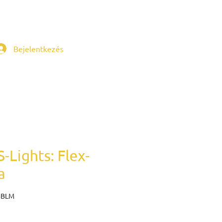
Bejelentkezés
-Lights: Flex-
a
BBLM