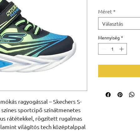
Méret
*
Választás
Mennyiség
*
 mókás ragyogással – Skechers S-
 a színes sportcipő színátmenetes
kus rátétekkel, rögzített rugalmas
alamint világítós tech középtalppal