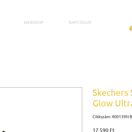
WEBSHOP
KAPCSOLAT
Skechers S
Glow Ultr
Cikkszám: 400139N 
Ár
17 590 Ft