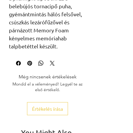
belebújós tornacipő puha,
gyémántmintás hálós felsővel,
csúszkás lezárófűzővel és
párnázott Memory Foam
kényelmes memóriahab
talpbetéttel készült.
Még nincsenek értékelések
Mondd el a véleményed! Legyél te az
első értékelő.
Értékelés írása
You Might Also