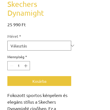
Skechers
Dynamight
Ár
25 990 Ft
Méret
*
Mennyiség
*
Kosárba
Fokozott sportos kényelem és
elegáns stílus a Skechers
Dynamight cipőben. Ez a