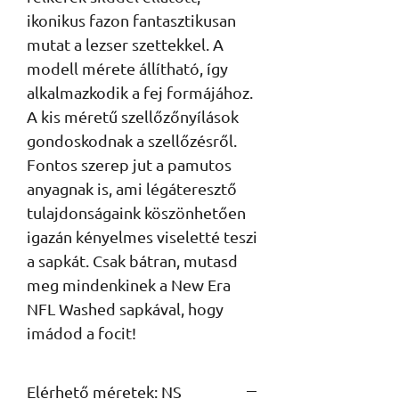
ikonikus fazon fantasztikusan 
mutat a lezser szettekkel. A 
modell mérete állítható, így 
alkalmazkodik a fej formájához. 
A kis méretű szellőzőnyílások 
gondoskodnak a szellőzésről. 
Fontos szerep jut a pamutos 
anyagnak is, ami légáteresztő 
tulajdonságaink köszönhetően 
igazán kényelmes viseletté teszi 
a sapkát. Csak bátran, mutasd 
meg mindenkinek a New Era 
NFL Washed sapkával, hogy 
imádod a focit!
Elérhető méretek: NS