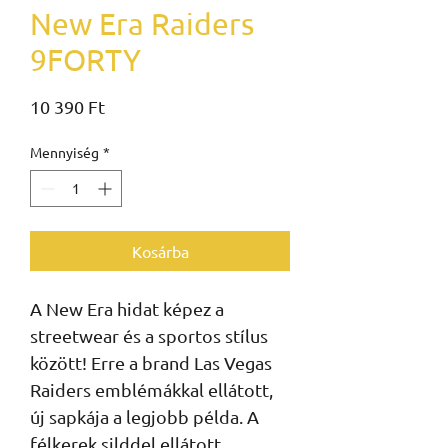
New Era Raiders
9FORTY
Ár
10 390 Ft
Mennyiség
*
Kosárba
A New Era hidat képez a 
streetwear és a sportos stílus 
között! Erre a brand Las Vegas 
Raiders emblémákkal ellátott, 
új sapkája a legjobb példa. A 
félkerek silddel ellátott, 