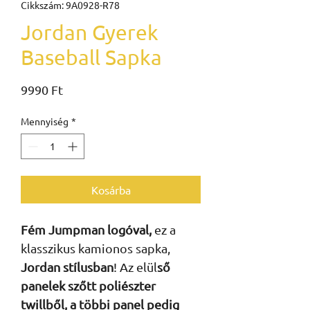
Cikkszám: 9A0928-R78
Jordan Gyerek
Baseball Sapka
Ár
9990 Ft
Mennyiség
*
Kosárba
Fém Jumpman logóval,
ez a
klasszikus kamionos sapka,
Jordan stílusban
! Az elül
ső
panelek szőtt poliészter
twillből, a többi panel pedig