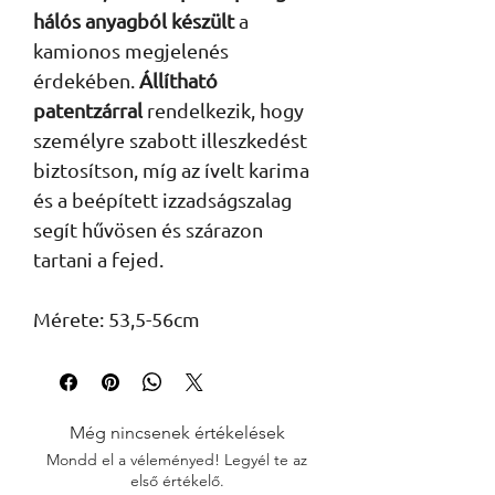
hálós anyagból készült
a
kamionos megjelenés
érdekében.
Állítható
patentzárral
rendelkezik, hogy
személyre szabott illeszkedést
biztosítson, míg az ívelt karima
és a beépített izzadságszalag
segít hűvösen és szárazon
tartani a fejed.
Mérete: 53,5-56cm
Még nincsenek értékelések
Mondd el a véleményed! Legyél te az
első értékelő.