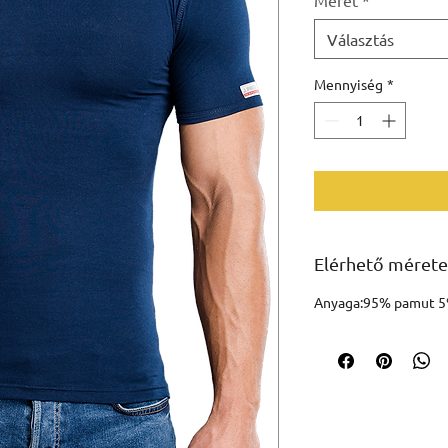
Választás
Mennyiség
*
Elérhető mérete
Anyaga:95% pamut 5