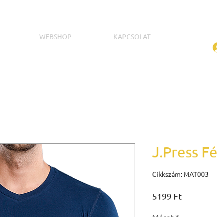
WEBSHOP
KAPCSOLAT
J.Press F
Cikkszám: MAT003
Ár
5199 Ft
Méret
*