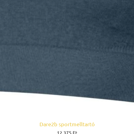
Dare2b sportmelltartó
Ár
12 375 Ft