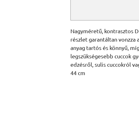
Nagyméretű, kontrasztos DR
részlet garantáltan vonzza a
anyag tartós és könnyű, míg 
legszükségesebb cuccok gyo
edzésről, sulis cuccokról va
44 cm