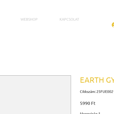
WEBSHOP
KAPCSOLAT
EARTH G
Cikkszám: 25FUE002
Ár
5990 Ft
Mennyiség
*