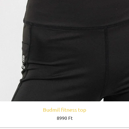
Budmil fitness top
Ár
8990 Ft