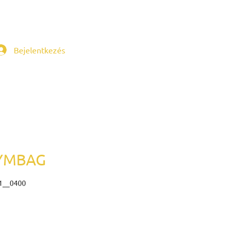
Bejelentkezés
YMBAG
1__0400