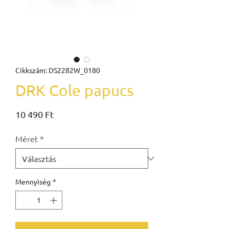
Cikkszám: DS2282W_0180
DRK Cole papucs
Ár
10 490 Ft
Méret
*
Mennyiség
*