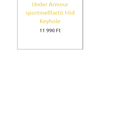
Under Armour
sportmelltartó Mid
sportmelltartó
Keyhole
Black - GymBeam
Ár
Szokásos ár
11 990 Ft
6990 Ft