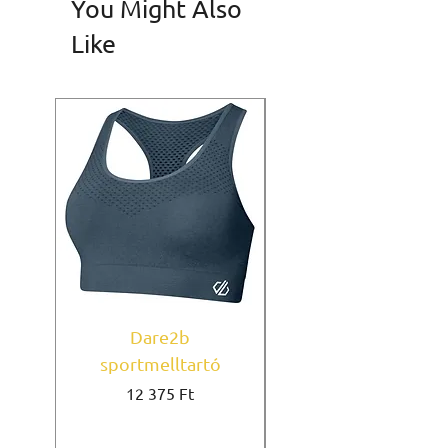
You Might Also
Like
Dare2b
Under Armour
sportmelltartó
sportmelltartó Mi
Ár
12 375 Ft