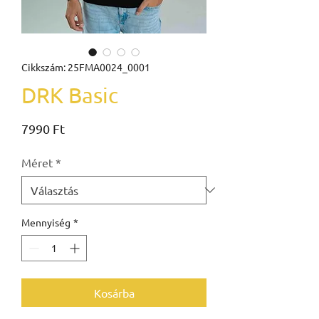
Cikkszám: 25FMA0024_0001
DRK Basic
Ár
7990 Ft
Méret
*
Mennyiség
*
Kosárba