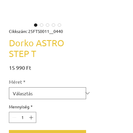
Cikkszám: 25FTS0011__0440
Dorko ASTRO
STEP T
Ár
15 990 Ft
Méret
*
Mennyiség
*