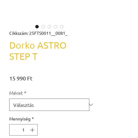
Cikkszám: 25FTS0011__0081_
Dorko ASTRO
STEP T
Ár
15 990 Ft
Méret
*
Mennyiség
*