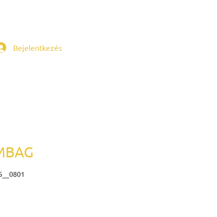
Bejelentkezés
MBAG
5__0801