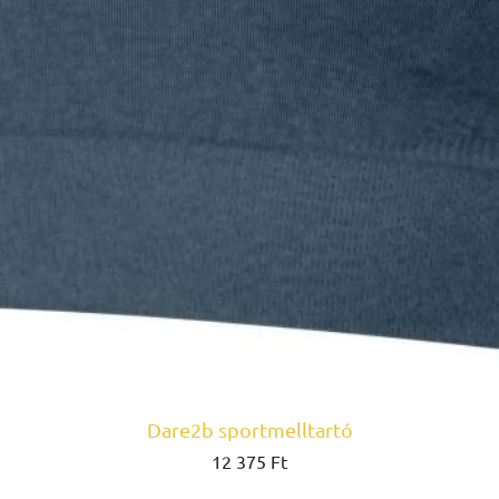
Dare2b sportmelltartó
Ár
12 375 Ft