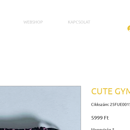
WEBSHOP
KAPCSOLAT
CUTE GY
Cikkszám: 25FUE001
Ár
5999 Ft
Mennyiség
*