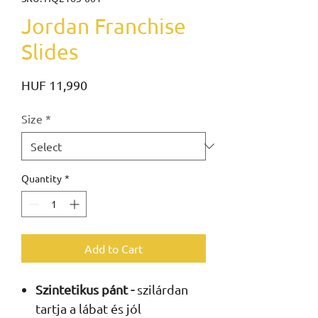
Jordan Franchise
Slides
Price
HUF 11,990
Size
*
Quantity
*
Add to Cart
Szintetikus pánt -
szilárdan
tartja a lábat és jól