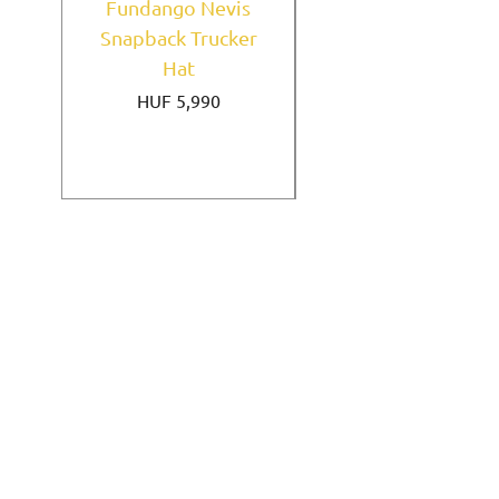
Fundango Nevis
New York Yankees
Snapback Trucker
Home Field Black
Hat
9FORTY A-Frame
Price
HUF 5,990