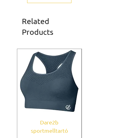
Related
Products
Dare2b
Under Armour
sportmelltartó
sportmelltartó Mi