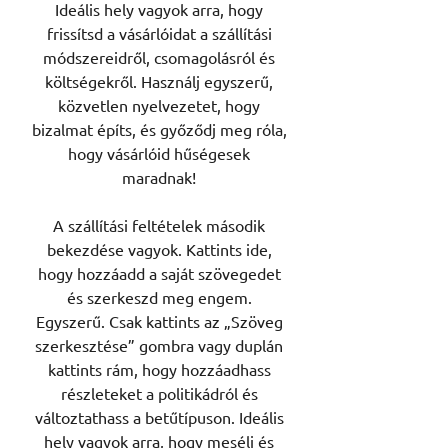
Ideális hely vagyok arra, hogy
frissítsd a vásárlóidat a szállítási
módszereidről, csomagolásról és
költségekről. Használj egyszerű,
közvetlen nyelvezetet, hogy
bizalmat építs, és győződj meg róla,
hogy vásárlóid hűségesek
maradnak!
A szállítási feltételek második
bekezdése vagyok. Kattints ide,
hogy hozzáadd a saját szövegedet
és szerkeszd meg engem.
Egyszerű. Csak kattints az „Szöveg
szerkesztése” gombra vagy duplán
kattints rám, hogy hozzáadhass
részleteket a politikádról és
változtathass a betűtípuson. Ideális
hely vagyok arra, hogy mesélj és