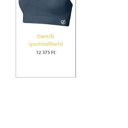
Dare2b
Under Armour
sportmelltartó
sportmelltartó Mi
Ár
12 375 Ft