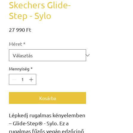
Skechers Glide-
Step - Sylo
Ár
27 990 Ft
Méret
*
Mennyiség
*
Kosárba
Lépkedj rugalmas kényelemben
– Glide-Step® - Sylo. Ez a
rugalmas fűzős vegán edzőcipő