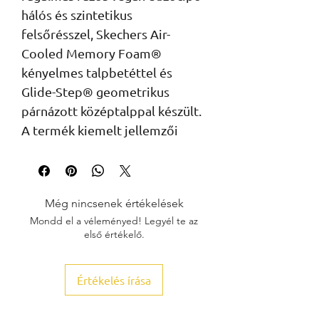
hálós és szintetikus
felsőrésszel, Skechers Air-
Cooled Memory Foam®
kényelmes talpbetéttel és
Glide-Step® geometrikus
párnázott középtalppal készült.
A termék kiemelt jellemzői
Még nincsenek értékelések
Mondd el a véleményed! Legyél te az
első értékelő.
Értékelés írása