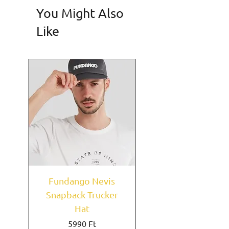
You Might Also
Like
Fundango Nevis
New York Yankees
Snapback Trucker
Home Field Black
Hat
9FORTY A-Frame
Ár
5990 Ft