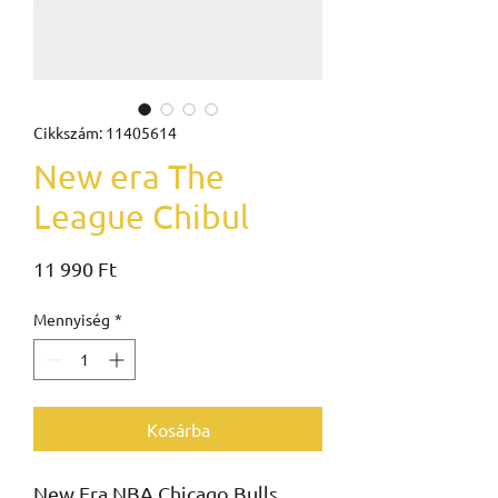
Cikkszám: 11405614
New era The
League Chibul
Ár
11 990 Ft
Mennyiség
*
Kosárba
New Era NBA Chicago Bulls 