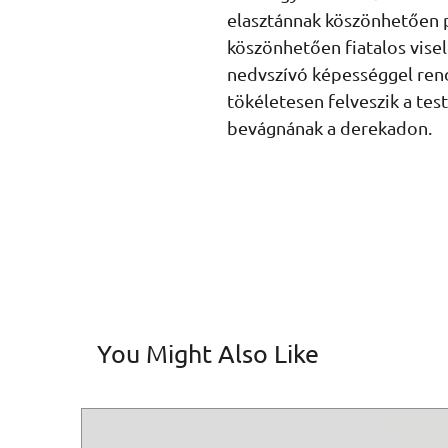
elasztánnak köszönhetően p
köszönhetően fiatalos visel
nedvszívó képességgel rend
tökéletesen felveszik a test
bevágnának a derekadon.
You Might Also Like