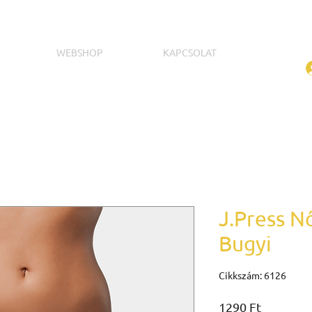
WEBSHOP
KAPCSOLAT
J.Press N
Bugyi
Cikkszám: 6126
Ár
1290 Ft