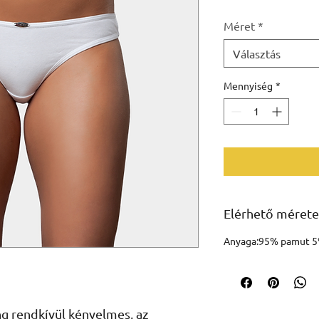
Méret
*
Választás
Mennyiség
*
Elérhető mérete
Anyaga:95% pamut 5
ng rendkívül kényelmes, az 