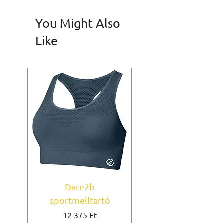
You Might Also
Like
Dare2b
Under Armour
sportmelltartó
sportmelltartó Mi
Ár
12 375 Ft