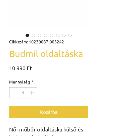
Cikkszám: 10230087-003242
Budmil oldaltáska
Ár
10 990 Ft
Mennyiség
*
Kosárba
Női műbőr oldaltáska.külső és 