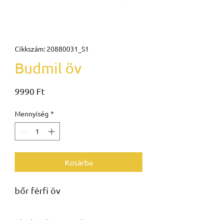
Cikkszám: 20880031_S1
Budmil öv
Ár
9990 Ft
Mennyiség
*
Kosárba
bőr férfi öv