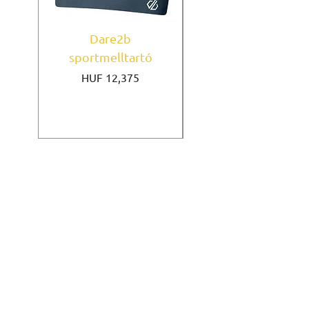
Dare2b
Under Armour
sportmelltartó
sportmelltartó Mi
Price
HUF 12,375