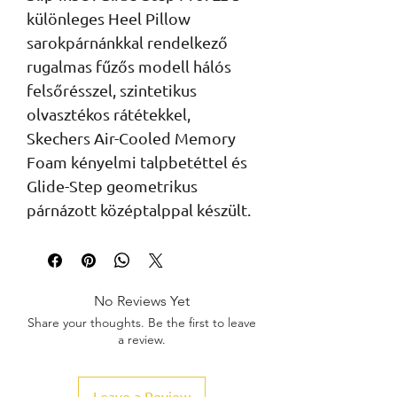
különleges Heel Pillow
sarokpárnánkkal rendelkező
rugalmas fűzős modell hálós
felsőrésszel, szintetikus
olvasztékos rátétekkel,
Skechers Air-Cooled Memory
Foam kényelmi talpbetéttel és
Glide-Step geometrikus
párnázott középtalppal készült.
No Reviews Yet
Share your thoughts. Be the first to leave
a review.
Leave a Review