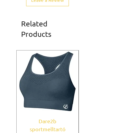
Related
Products
Dare2b
Under Armour
sportmelltartó
sportmelltartó Mi