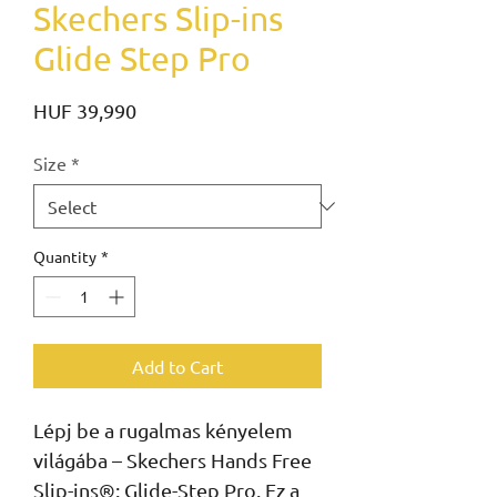
Skechers Slip-ins
Glide Step Pro
Price
HUF 39,990
Size
*
Quantity
*
Add to Cart
Lépj be a rugalmas kényelem
világába – Skechers Hands Free
Slip-ins®: Glide-Step Pro. Ez a