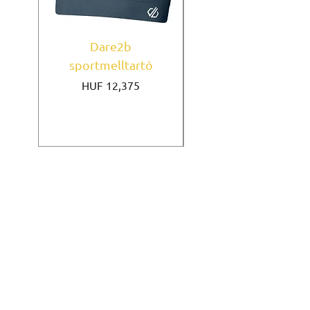
Dare2b
Under Armour
sportmelltartó
sportmelltartó Mi
Price
HUF 12,375