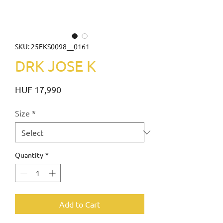
SKU: 25FKS0098__0161
DRK JOSE K
Price
HUF 17,990
Size
*
Quantity
*
Add to Cart