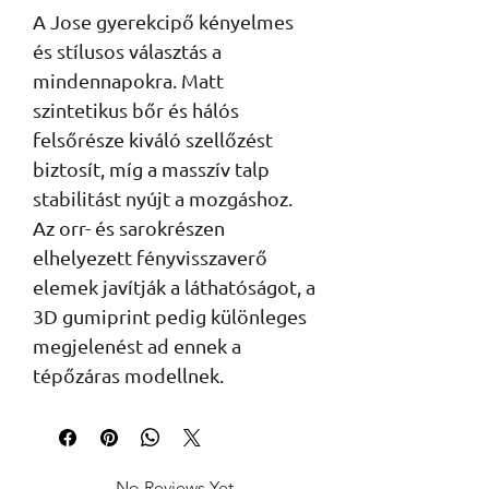
A Jose gyerekcipő kényelmes
és stílusos választás a
mindennapokra. Matt
szintetikus bőr és hálós
felsőrésze kiváló szellőzést
biztosít, míg a masszív talp
stabilitást nyújt a mozgáshoz.
Az orr- és sarokrészen
elhelyezett fényvisszaverő
elemek javítják a láthatóságot, a
3D gumiprint pedig különleges
megjelenést ad ennek a
tépőzáras modellnek.
No Reviews Yet