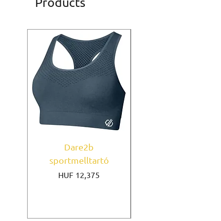
Products
Dare2b
Under Armour
sportmelltartó
sportmelltartó Mi
Price
HUF 12,375