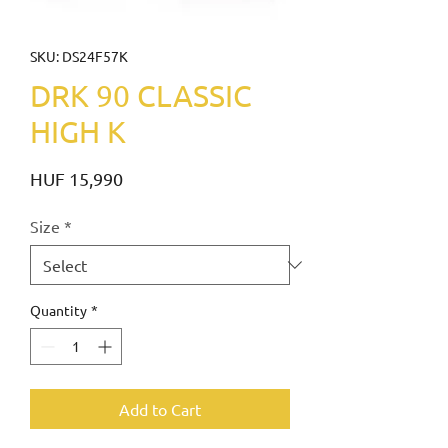
SKU: DS24F57K
DRK 90 CLASSIC
HIGH K
Price
HUF 15,990
Size
*
Quantity
*
Add to Cart