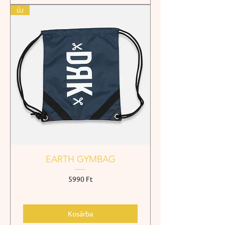
ÚJ
EARTH GYMBAG
Ár
5990 Ft
Kosárba