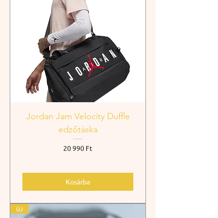
Jordan Jam Velocity Duffle
edzőtáska
Ár
20 990 Ft
Kosárba
ÚJ