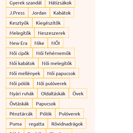
Gyerek szandál
Hátizsákok
J.Press
Jordan
Kabátok
Kesztyűk
Kiegészítők
Melegítők
Neszeszerek
New Era
Nike
NŐI
Női cipők
Női fehérneműk
Női kabátok
Női melegítők
Női mellények
Női papucsok
Női pólók
Női pulóverek
Nyári ruhák
Oldaltáskák
Övek
Övtáskák
Papucsok
Pénztárcák
Pólók
Pulóverek
Puma
regatta
Rövidnadrágok