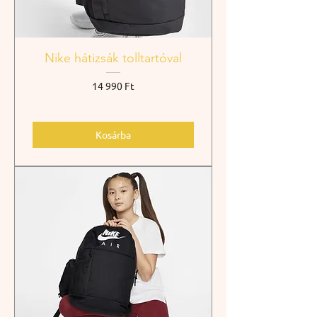
Nike hátizsák tolltartóval
Ár
14 990 Ft
Kosárba