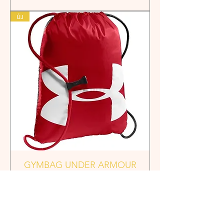
ÚJ
GYMBAG UNDER ARMOUR
Ár
6490 Ft
Kosárba