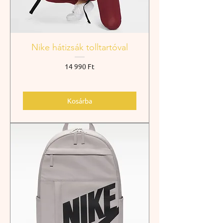
Nike hátizsák tolltartóval
Ár
14 990 Ft
Kosárba