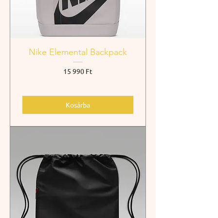
Nike Elemental Backpack
Ár
15 990 Ft
Kosárba