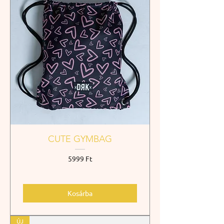
CUTE GYMBAG
Ár
5999 Ft
Kosárba
ÚJ