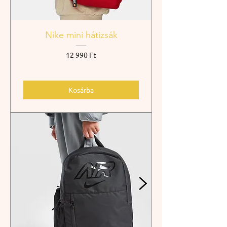
Nike mini hátizsák
Ár
12 990 Ft
Kosárba