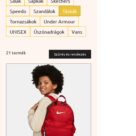
Sálak
Sapkák
Skechers
Speedo
Szandálok
Táskák
Tornazsákok
Under Armour
UNISEX
Úszónadrágok
Vans
21 termék
Szűrés és rendezés