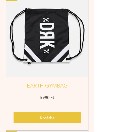
EARTH GYMBAG
Ár
5990 Ft
Kosárba