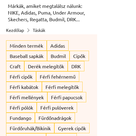
Márkák, amiket megtalálsz nálunk:
NIKE, Adidas, Puma, Under Armour,
Skechers, Regatta, Budmil, DRK...
Kezdőlap
Táskák
Minden termék
Adidas
Baseball sapkák
Budmil
Cipők
Craft
Derék melegítők
DRK
Férfi cipők
Férfi fehérnemű
Férfi kabátok
Férfi melegítők
Férfi mellények
Férfi papucsok
Férfi pólók
Férfi pulóverek
Fundango
Fürdőnadrágok
Fürdőruhák/Bikinik
Gyerek cipők