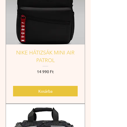
NIKE HÁTIZSÁK MINI AIR
PATROL
Ár
14 990 Ft
Kosárba