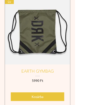
ÚJ
EARTH GYMBAG
Ár
5990 Ft
Kosárba