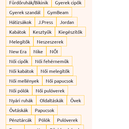
Fürdőruhák/Bikinik
Gyerek cipők
Gyerek szandál
GymBeam
Hátizsákok
J.Press
Jordan
Kabátok
Kesztyűk
Kiegészítők
Melegítők
Neszeszerek
New Era
Nike
NŐI
Női cipők
Női fehérneműk
Női kabátok
Női melegítők
Női mellények
Női papucsok
Női pólók
Női pulóverek
Nyári ruhák
Oldaltáskák
Övek
Övtáskák
Papucsok
Pénztárcák
Pólók
Pulóverek