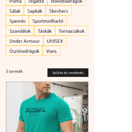
Puma
regatta
Rövidnadrágok
Sálak
Sapkák
Skechers
Speedo
Sportmelltartó
Szandálok
Táskák
Tornazsákok
Under Armour
UNISEX
Úszónadrágok
Vans
5 termék
Szűrés és rendezés