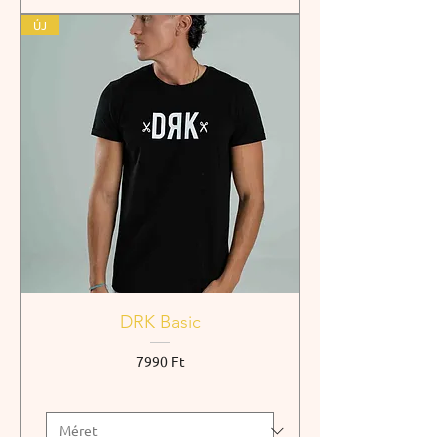
ÚJ
DRK Basic
Ár
7990 Ft