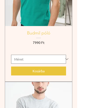
Budmil póló
Ár
7990 Ft
Kosárba