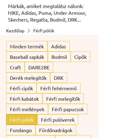
Márkák, amiket megtalálsz nálunk:
NIKE, Adidas, Puma, Under Armour,
Skechers, Regatta, Budmil, DRK...
Kezdőlap
Férfi pólók
Minden termék
Adidas
Baseball sapkák
Budmil
Cipők
Craft
DARE2BE
Derék melegítők
DRK
Férfi cipők
Férfi fehérnemű
Férfi kabátok
Férfi melegítők
Férfi mellények
Férfi papucsok
Férfi pólók
Férfi pulóverek
Fundango
Fürdőnadrágok