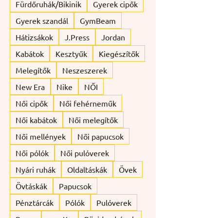
Fürdőruhák/Bikinik
Gyerek cipők
Gyerek szandál
GymBeam
Hátizsákok
J.Press
Jordan
Kabátok
Kesztyűk
Kiegészítők
Melegítők
Neszeszerek
New Era
Nike
NŐI
Női cipők
Női fehérneműk
Női kabátok
Női melegítők
Női mellények
Női papucsok
Női pólók
Női pulóverek
Nyári ruhák
Oldaltáskák
Övek
Övtáskák
Papucsok
Pénztárcák
Pólók
Pulóverek