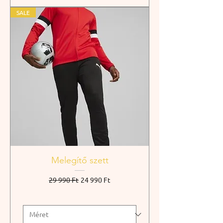
SALE
Melegítő szett
Szokásos ár
Akciós ár
29 990 Ft
24 990 Ft