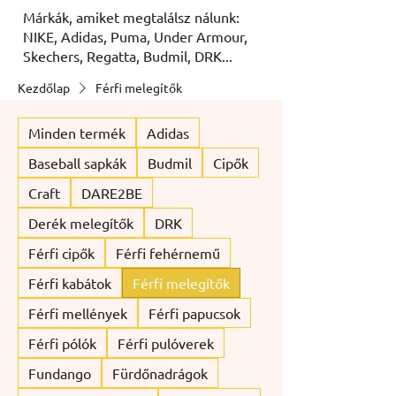
Márkák, amiket megtalálsz nálunk:
NIKE, Adidas, Puma, Under Armour,
Skechers, Regatta, Budmil, DRK...
Kezdőlap
Férfi melegítők
Minden termék
Adidas
Baseball sapkák
Budmil
Cipők
Craft
DARE2BE
Derék melegítők
DRK
Férfi cipők
Férfi fehérnemű
Férfi kabátok
Férfi melegítők
Férfi mellények
Férfi papucsok
Férfi pólók
Férfi pulóverek
Fundango
Fürdőnadrágok