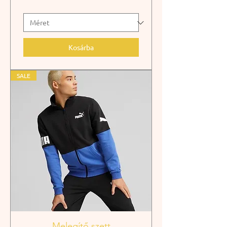
Kosárba
SALE
Melegítő szett