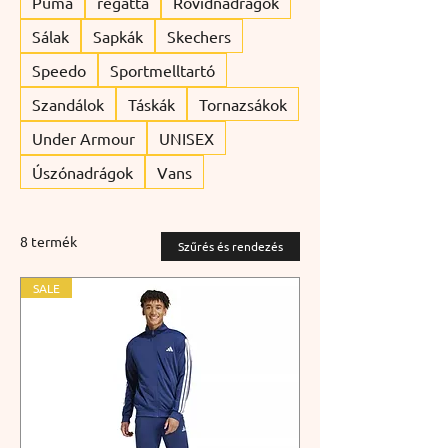
Puma
regatta
Rövidnadrágok
Sálak
Sapkák
Skechers
Speedo
Sportmelltartó
Szandálok
Táskák
Tornazsákok
Under Armour
UNISEX
Úszónadrágok
Vans
8 termék
Szűrés és rendezés
SALE