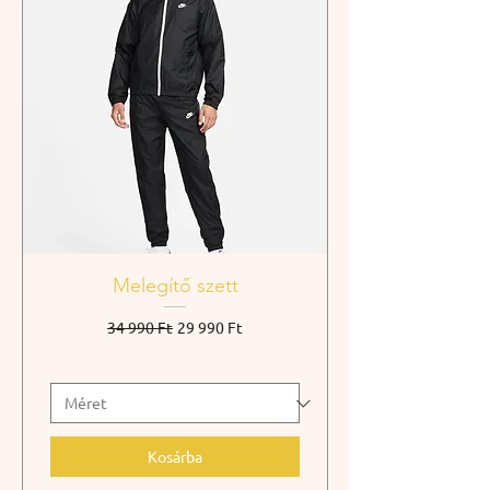
Melegítő szett
Szokásos ár
Akciós ár
34 990 Ft
29 990 Ft
Kosárba